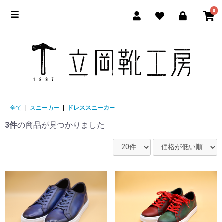
0
立岡靴
全て
|
スニーカー
|
ドレススニーカー
3件
の商品が見つかりました