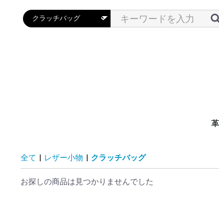
革
メ
レ
全て
|
レザー小物
|
クラッチバッグ
お探しの商品は見つかりませんでした