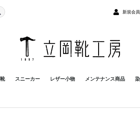
新規会員
立
靴
スニーカー
レザー小物
メンテナンス商品
染
ンズ
ディース
ドレススニーカー
VANS風スリッポン
ウォーキング風スニー
名刺入れ
ベルト
ブックカバー
ネームプレートケース
財布
キーケース・ペンケー
クラッチバッグ
ローファー
ドレスシューズ
ブーツ
-
-
-
-
ブラシ・その他
クリーム・クリーナー
色直し
シューキーパー
-
-
-
カー
ス