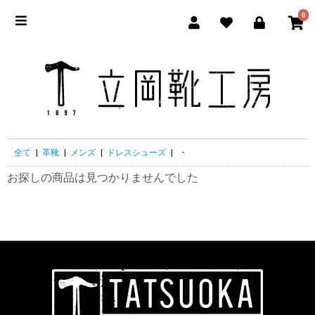
0
立岡靴
全て
|
革靴
|
メンズ
|
ドレスシューズ
|
-
お探しの商品は見つかりませんでした
立岡靴工