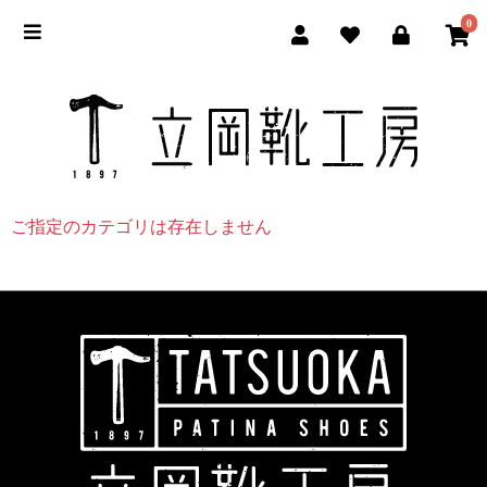
0
立岡靴
ご指定のカテゴリは存在しません
立岡靴工